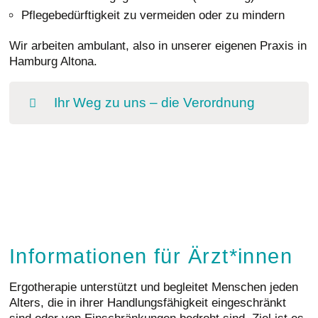
Pflegebedürftigkeit zu vermeiden oder zu mindern
Wir arbeiten ambulant, also in unserer eigenen Praxis in
Hamburg Altona.
Ihr Weg zu uns – die Verordnung
Ihr Weg zu uns – die Verordnung
Für Versicherte in einer
gesetzlichen
Krankenversicherung
Die Verordnung für eine ambulante Ergotherapie stellt
die behandelnde Ärztin / der behandelnde Arzt aus. Pro
Informationen für Ärzt*innen
Verordnung (Rezept) müssen Patient*innen in der Regel
eine Zuzahlung von 10% und die sogenannte
Ergotherapie unterstützt und begleitet Menschen jeden
Rezeptgebühr von 10,00 Euro selbst bezahlen. Die erste
Alters, die in ihrer Handlungsfähigkeit eingeschränkt
Verordnung umfasst üblicherweise zehn