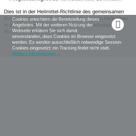
Maßnahme zwischen 30 und 60 Minuten. Die Frequenz
der Behandlungstermine ist abhängig von der Situation
Dies ist in der Heilmittel-Richtlinie des gemeinsamen
der Betroffenen und liegt in der Regel bei 1-3 mal pro
Bundesausschuss über die Verordnung von Heilmitteln
Cookies erleichtern die Bereitstellung dieses

Woche. Bei medizinischer Notwendigkeit, wenn eine
Angebotes. Mit der weiteren Nutzung der
in der vertragsärztlichen Versorgung (Heilmittel-
Patientin oder ein Patient nicht in die Praxis kommen
Webseite erklären Sie sich damit
Richtlinie/HeilM-RL) festgelegt.
einverstanden, dass Cookies im Browser eingesetzt
kann, kann Ergotherapie auch als Hausbesuch
werden. Es werden ausschließlich notwendige Session-
verordnet werden.
Cookies eingesetzt; ein Tracking findet nicht statt.
Weitere Informationen ...