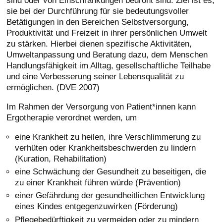
sind oder von Einschränkungen bedroht sind. Ziel ist es,
Behandlungseinheiten. Erfolgt danach eine
sie bei der Durchführung für sie bedeutungsvoller
Weiterbehandlung, so werden in der Regel erneut zehn
Betätigungen in den Bereichen Selbstversorgung,
Therapieeinheiten verordnet.
Produktivität und Freizeit in ihrer persönlichen Umwelt
KONTAKT
zu stärken. Hierbei dienen spezifische Aktivitäten,
Für Versicherte in einer privaten
Umweltanpassung und Beratung dazu, dem Menschen
ANFAHRT
Handlungsfähigkeit im Alltag, gesellschaftliche Teilhabe
Krankenversicherung
IMPRESSUM
und eine Verbesserung seiner Lebensqualität zu
Privatversicherte Patient*innen schließen, auf
ermöglichen. (DVE 2007)
DATENSCHUTZ
Grundlage einer ärztlichen Verordnung, direkt mit uns
einen Behandlungsvertrag ab und übernehmen die dort
Im Rahmen der Versorgung von Patient*innen kann
aufgeführten Kosten für die Behandlung selbst. Es ist
Ergotherapie verordnet werden, um
wichtig daraufhin mit der jeweiligen
eine Krankheit zu heilen, ihre Verschlimmerung zu
Krankenversicherung zu klären in welcher Höhe sie die
verhüten oder Krankheitsbeschwerden zu lindern
Kosten für die Behandlung trägt und ob dies dann
(Kuration, Rehabilitation)
jeweils finanzierbar ist.
eine Schwächung der Gesundheit zu beseitigen, die
zu einer Krankheit führen würde (Prävention)
Frequenz und Anzahl der
einer Gefährdung der gesundheitlichen Entwicklung
Behandlungstermine
eines Kindes entgegenzuwirken (Förderung)
Eine Therapieeinheit beträgt je nach durchgeführter
Pflegebedürftigkeit zu vermeiden oder zu mindern